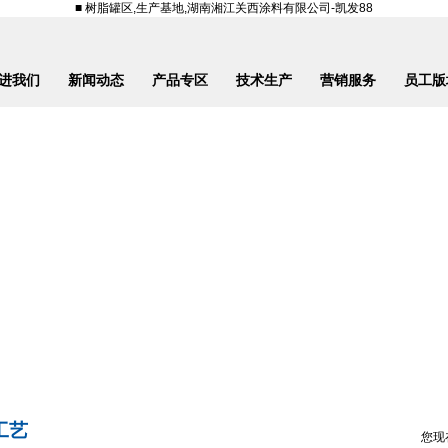
■ 树脂罐区,生产基地,湖南湘江关西涂料有限公司-凯发88
进我们
新闻动态
产品专区
技术生产
营销服务
员工版
工艺
您现