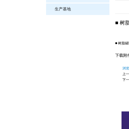
生产基地
■ 树
■ 树脂
下载附
浏
上
下