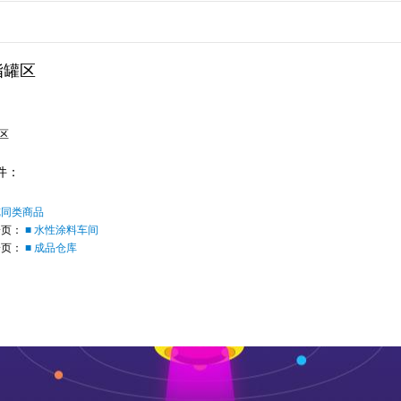
脂罐区
罐区
件：
览同类商品
一页：
■ 水性涂料车间
一页：
■ 成品仓库