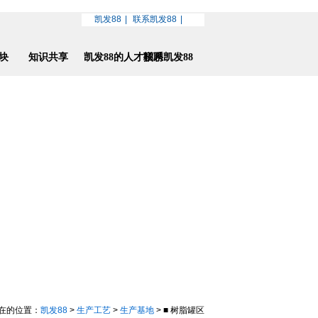
凯发88
|
联系凯发88
|
块
知识共享
凯发88的人才招聘
联系凯发88
在的位置：
凯发88
>
生产工艺
>
生产基地
> ■ 树脂罐区