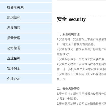
投资者关系
__________________
组织结构
安全
security
发展历程
一、安全机制管理
质量管理
1.安全方针：安全作为正常生产经营
针，将安全工作视为首要任务。
公司荣誉
2.安全标准化：作为安全生产标准化
施标准化”。
企业精神
3.安全组织体系：公司成立安全委员
4.安全文化建设：设立宣传栏等文化阵
安环保全
作，进一步提高全员安全意识及安全素
5.安全考核：公司制定《安全环保考
企业公示
核工作。
二、安全风险管控
1.安全监控：所有生产机器均使用安
人员24小时监控。
2.安全隐患治理：公司实施隐患排查