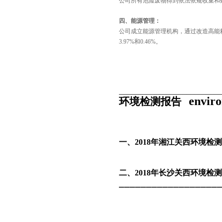
公司所有危险废物得到依法依规收集和
四、能源管理：
公司成立能源管理机构，通过改造高能耗
3.97%和0.46%。
_________________________
enviro
环境检测报告
一、2018年湘江关西
环境检测
二、2018年长沙关西
环境检测
__________________