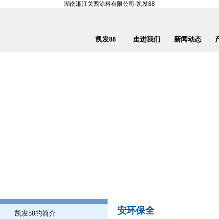
湖南湘江关西涂料有限公司-凯发88
凯发88
走进我们
新闻动态
安环保全
凯发88的简介