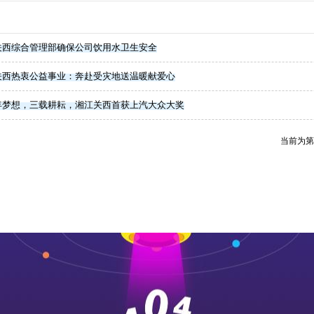
关西综合管理部确保公司饮用水卫生安全
关西热衷公益事业：奔赴受灾地送温暖献爱心
年梦想，三载耕耘，湘江关西首获上汽大众大奖
当前为第