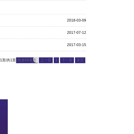
2018-03-09
2017-07-12
2017-03-15
1页/共1页
凯发88首页
上一页
1
下一页
末页