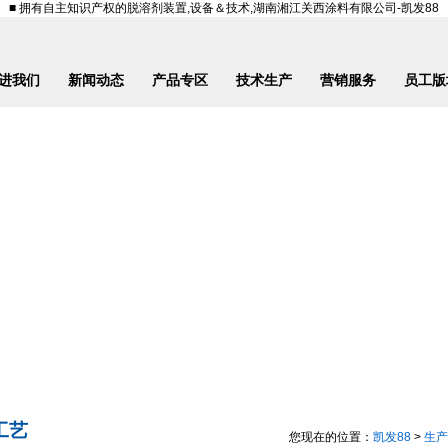
■ 拥有自主知识产权的脱溶剂装置,设备＆技术,湖南湘江关西涂料有限公司-凯发88
进我们
新闻动态
产品专区
技术生产
营销服务
员工版
工艺
您现在的位置：
凯发88
>
生产