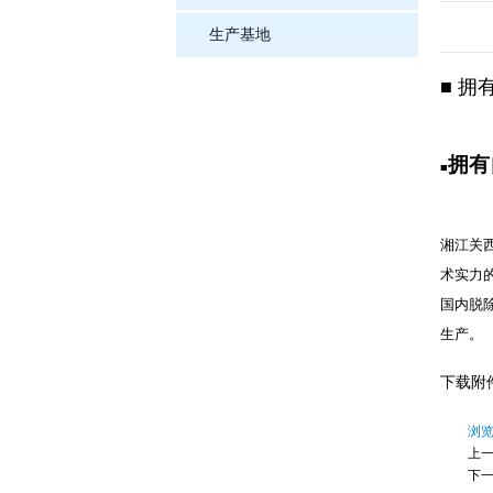
生产基地
■ 
拥有
■
湘江关
术实力
国内脱
生产。
下载附
浏
上
下