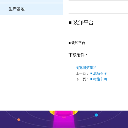
生产基地
■ 装卸平台
■ 装卸平台
下载附件：
浏览同类商品
上一页：
■ 成品仓库
下一页：
■ 树脂车间