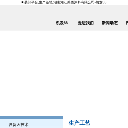
■ 装卸平台,生产基地,湖南湘江关西涂料有限公司-凯发88
凯发88
走进我们
新闻动态
生产工艺
设备＆技术