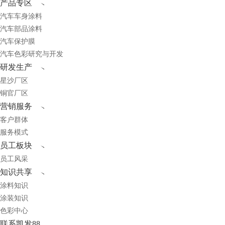
产品专区
汽车车身涂料
汽车部品涂料
汽车保护膜
汽车色彩研究与开发
研发生产
星沙厂区
铜官厂区
营销服务
客户群体
服务模式
员工板块
员工风采
知识共享
涂料知识
涂装知识
色彩中心
联系凯发88