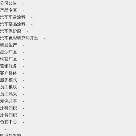
公司公告
产品专区
汽车车身涂料
汽车部品涂料
汽车保护膜
汽车色彩研究与开发
研发生产
星沙厂区
铜官厂区
营销服务
客户群体
服务模式
员工板块
员工风采
知识共享
涂料知识
涂装知识
色彩中心
联系凯发88